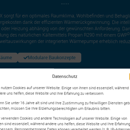
sorgt für ein optimales Raumklima, Wohlbefinden und Behaglic
ergiekosten dank der effizienten Wärmerückgewinnung. Die intel
g oder Heizung abhängig von der gewünschten Anforderung. Da
D
dung des natürlichen Kältemittels Propan R290 mit einem GWP
eltauswirkungen der integrierten Wärmepumpe erheblich reduzi
räume
Modulare Baukonzepte
Datenschutz
D
gemäß (EU) 2024/573
 nutzen Cookies auf unserer Website. Einige von ihnen sind essenziell, während
ere uns helfen, diese Website und Ihre Erfahrung zu verbessern.
n Sie unter 16 Jahre alt sind und Ihre Zustimmung zu freiwilligen Diensten ge
hten, müssen Sie Ihre Erziehungsberechtigten um Erlaubnis bitten.
 verwenden Cookies und andere Technologien auf unserer Website. Einige von
en sind essenziell, während andere uns helfen, diese Website und Ihre Erfahrung
bessern. Personenbezogene Daten können verarbeitet werden (z. B. IP-Adressen