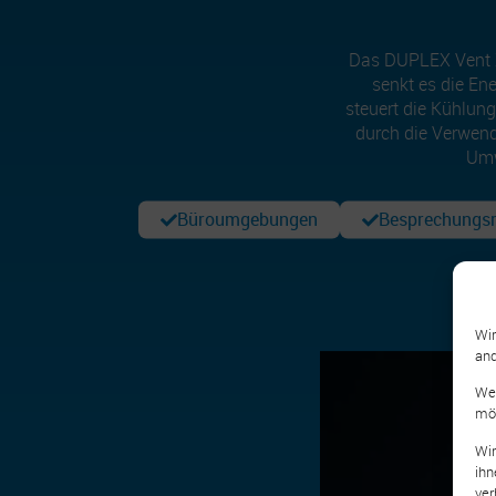
Das DUPLEX Vent X 
senkt es die En
steuert die Kühlun
durch die Verwen
Umw
Büroumgebungen
Besprechungs
Wir
and
Wen
möc
Wir
ihn
ver