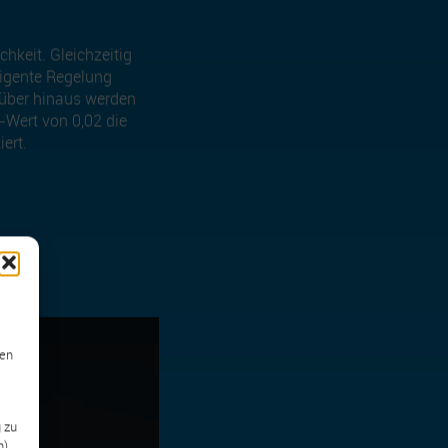
hkeit. Gleichzeitig
ligente Regelung
rüber hinaus werden
-Wert von 0,02 die
ert.
ben
 zu
),