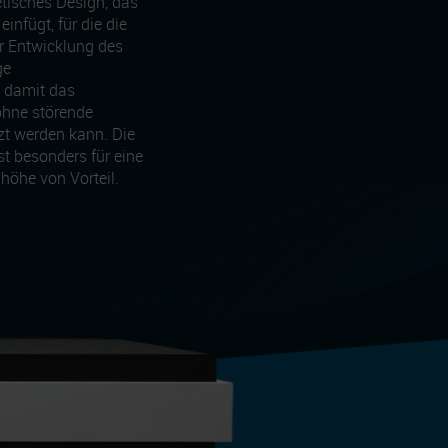
hetisches Design, das
infügt, für die die
er Entwicklung des
ge
 damit das
ohne störende
t werden kann. Die
ist besonders für eine
nhöhe von Vorteil.