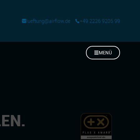
lueftung@airflow.de
+49 2226 9205 99
MENÜ
LEN.