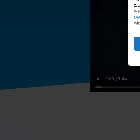
z. 
Wei
Dat
wid